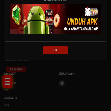
nyaman dengan santai dan juga kami memiliki kabar sangat menggembirakan, karena
semua pemain pasti menang.
Kebijaksanaan
Platform
Tentang BIG777
Promosi
Syarat dan Ketentuan
Loyalty
OK
Pusat Bantuan
Referral
Responsible Gambling
Tap Me!
Kategori
Dukungan
Hot Games
Slots
Live Casino
Race