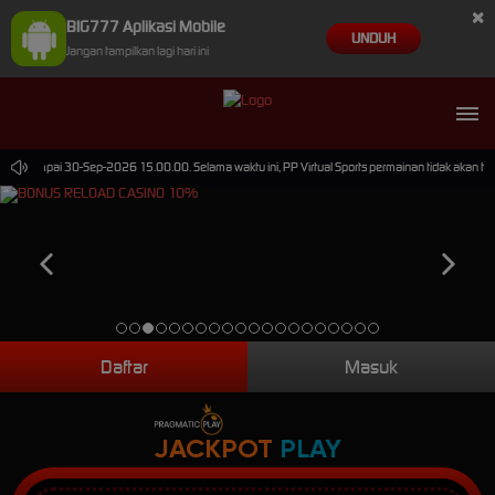
×
BIG777 Aplikasi Mobile
UNDUH
Jangan tampilkan lagi hari ini
00 sampai 30-Sep-2026 15.00.00. Selama waktu ini, PP Virtual Sports permainan tidak akan te
Daftar
Masuk
JACKPOT
PLAY